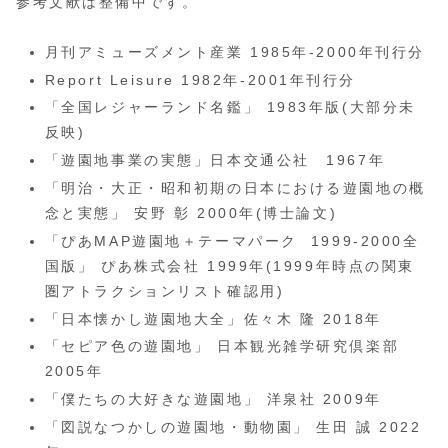
参考文献は整備中です。
月刊アミューズメント産業 1985年-2000年刊行分
Report Leisure 1982年‐2001年刊行分
「全国レジャーランド名鑑」 1983年版(大部分未
反映)
「遊園地事業の実態」日本交通公社 1967年
「明治・大正・昭和初期の日本における遊園地の概
念と実態」 安野 彰 2000年(博士論文)
「ぴあMAP遊園地＋テーマパーク 1999-2000全
国版」 ぴあ株式会社 1999年(1999年時点の関東
圏アトラクションリスト確認用)
「日本懐かし遊園地大全」佐々木 隆 2018年
「セピア色の遊園地」 日本観光雑学研究倶楽部
2005年
「僕たちの大好きな遊園地」 洋泉社 2009年
「図説なつかしの遊園地・動物園」 生田 誠 2022