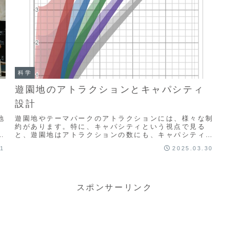
科学
遊園地のアトラクションとキャパシティ
設計
地
遊園地やテーマパークのアトラクションには、様々な制
約があります。特に、キャパシティという視点で見る
販
と、遊園地はアトラクションの数にも、キャパシティの
キ
分散にも強い制約がかかっていることがわかります。こ
31
2025.03.30
こでは、一般的な遊園地において、どのような制約があ
るのかを見ていくことにします。
スポンサーリンク