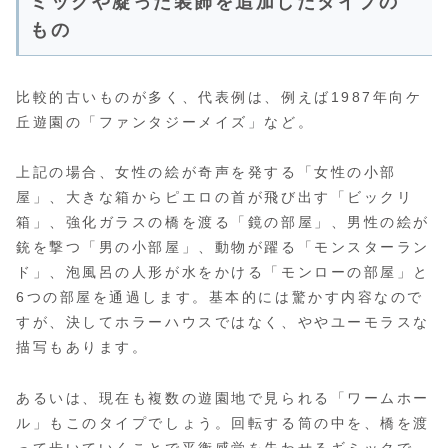
ミックや凝った装飾を追加したタイプの
もの
比較的古いものが多く、代表例は、例えば1987年向ケ
丘遊園の「ファンタジーメイズ」など。
上記の場合、女性の絵が奇声を発する「女性の小部
屋」、大きな箱からピエロの首が飛び出す「ビックリ
箱」、強化ガラスの橋を渡る「鏡の部屋」、男性の絵が
銃を撃つ「男の小部屋」、動物が躍る「モンスターラン
ド」、泡風呂の人形が水をかける「モンローの部屋」と
6つの部屋を通過します。基本的には驚かす内容なので
すが、決してホラーハウスではなく、ややユーモラスな
描写もあります。
あるいは、現在も複数の遊園地で見られる「ワームホー
ル」もこのタイプでしょう。回転する筒の中を、橋を渡
って歩いていくことで平衡感覚を失わせるギミックで