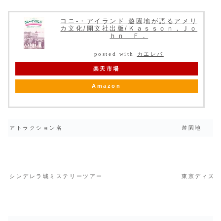
コニ-・アイランド 遊園地が語るアメリ
カ文化/開文社出版/Ｋａｓｓｏｎ，Ｊｏ
ｈｎ Ｆ．
posted with
カエレバ
楽天市場
Amazon
アトラクション名
遊園地
シンデレラ城ミステリーツアー
東京ディズ