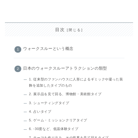
目次
ウォークスルーという概念
日本のウォークスルーアトラクションの類型
1. 従来型のファンハウスに人形によるギミックや凝った装
飾を追加したタイプのもの
2. 展示品を見て回る、博物館・美術館タイプ
3. シューティングタイプ
4. 占いタイプ
5. ゲーム・ミッションクリアタイプ
6. ‐30度など、低温体験タイプ
7. テーマを作り込み、その世界を見て回るタイプ