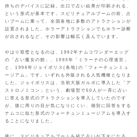
持ちのデバイスに記録。出口で占い結果が印刷される、
という形式が基本です。スピリチュアルブームの前、占
いブームに乗って、全国各地に多数のアトラクションが
設置されました。ホラーアトラクションでもホラー診断
が出されるなど、その影響は幅広く及んでいます。
やはり双璧となるのは、1992年ナムコワンダーエッグ
の「占い魔女の館」、1993年「ミラーナの心理迷宮」
と、1996年ジョイポリス(各地)の「フォーチュンミュ
ージアム」です。いずれも外販される人気機種となりま
した。ジョイポリスは、当初大阪ガルボに導入した「ア
ストロノミコン」という、劇場型で50人が一斉に占い
に答える形式のアトラクションを導入していたのです
が、後に周りの目が気になりにくい、個別に回答をする
ナムコに似た形式のフォーチュンミュージアムを導入す
ることになりました。
後に、スピリチュアルブームを経て占いが下火になる