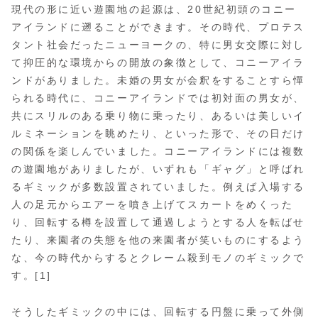
現代の形に近い遊園地の起源は、20世紀初頭のコニー
アイランドに遡ることができます。その時代、プロテス
タント社会だったニューヨークの、特に男女交際に対し
て抑圧的な環境からの開放の象徴として、コニーアイラ
ンドがありました。未婚の男女が会釈をすることすら憚
られる時代に、コニーアイランドでは初対面の男女が、
共にスリルのある乗り物に乗ったり、あるいは美しいイ
ルミネーションを眺めたり、といった形で、その日だけ
の関係を楽しんでいました。コニーアイランドには複数
の遊園地がありましたが、いずれも「ギャグ」と呼ばれ
るギミックが多数設置されていました。例えば入場する
人の足元からエアーを噴き上げてスカートをめくった
り、回転する樽を設置して通過しようとする人を転ばせ
たり、来園者の失態を他の来園者が笑いものにするよう
な、今の時代からするとクレーム殺到モノのギミックで
す。[1]
そうしたギミックの中には、回転する円盤に乗って外側