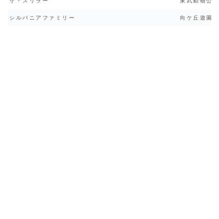
ザ・スリラー
東武動物公
シルバニアファミリー
向ケ丘遊園