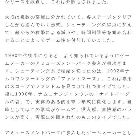
シリーズを設置し、これは外販もされました。
大抵は複数の部屋に分かれていて、各ステージをクリア
しながら進んでいく形式。シューティングの得点に加え
て、敵からの攻撃による減点や、時間制限等を組み合わ
せることによってゲーム性を付与していました。
1990年代後半になると、よく知られているようにゲー
ムメーカーのアミューズメントパーク参入が相次ぎま
す。シューティング系で端緒を切ったのは、1992年ナ
ムコワンダーエッグの「ファントマーズ」。これは専用
のスコープでファントムを見つけて打つタイプでした。
後に1996年、ナムコナンジャタウンの「ナイトイーグ
ルの砦」で、実体のある的を撃つ形式に変化します。当
時としてはこの形式がゲーム性、没入感、爽快感のバラ
ンスが高く、実際に外販されたのもこのタイプでした。
アミューズメントパークに参入したゲームメーカーとし