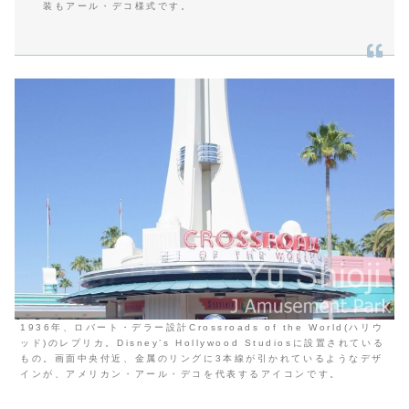
装もアール・デコ様式です。
1936年、ロバート・デラー設計Crossroads of the World(ハリウ
ッド)のレプリカ。Disney’s Hollywood Studiosに設置されている
もの。画面中央付近、金属のリングに3本線が引かれているようなデザ
インが、アメリカン・アール・デコを代表するアイコンです。