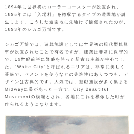
1894年に世界初のローラーコースターが設置され、
1895年には「入場料」を徴収するタイプの遊園地が誕
生します。こうした遊園地に先駆けて開催されたのが、
1893年のシカゴ万博です。
シカゴ万博では、遊戯施設としては世界初の現代型観覧
車が設置されたことで有名ですが、建築は非常に保守的
で、19世紀前半に隆盛を誇った新古典主義が中心でし
た。”White City”と呼ばれるエリアは、非常に美しく
荘厳で、セメントを使うなどの先進性はありつつも、デ
ザインは古典的です。人気では、遊戯施設が多く集まる
Midwayに長があった一方で、City Beautiful
Movementの模範とされ、各地にこれを模倣した町が
作られるようになります。