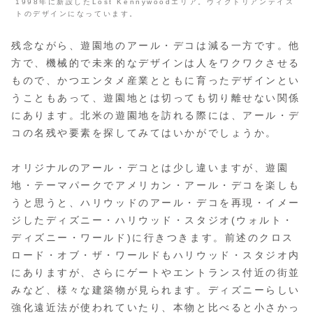
1998年に新設したLost Kennywoodエリア。ヴィクトリアンテイス
トのデザインになっています。
残念ながら、遊園地のアール・デコは減る一方です。他
方で、機械的で未来的なデザインは人をワクワクさせる
もので、かつエンタメ産業とともに育ったデザインとい
うこともあって、遊園地とは切っても切り離せない関係
にあります。北米の遊園地を訪れる際には、アール・デ
コの名残や要素を探してみてはいかがでしょうか。
オリジナルのアール・デコとは少し違いますが、遊園
地・テーマパークでアメリカン・アール・デコを楽しも
うと思うと、ハリウッドのアール・デコを再現・イメー
ジしたディズニー・ハリウッド・スタジオ(ウォルト・
ディズニー・ワールド)に行きつきます。前述のクロス
ロード・オブ・ザ・ワールドもハリウッド・スタジオ内
にありますが、さらにゲートやエントランス付近の街並
みなど、様々な建築物が見られます。ディズニーらしい
強化遠近法が使われていたり、本物と比べると小さかっ