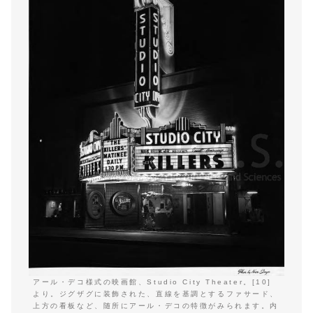
アール・デコ様式の映画館、Studio City Theater。[10]
より。ジグザグに装飾された、直線を基調とするファサード、
上方の看板など、随所にアール・デコの特徴がみられます。内