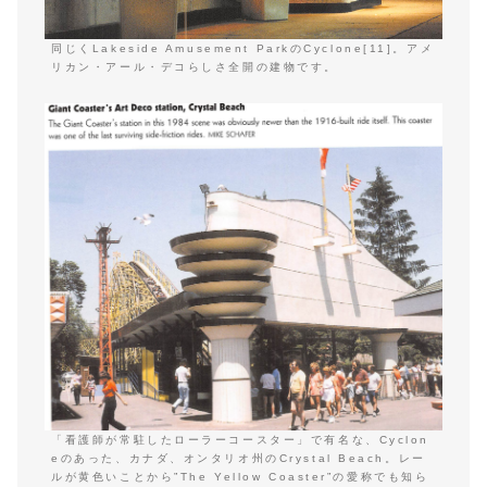
同じくLakeside Amusement ParkのCyclone[11]。アメ
リカン・アール・デコらしさ全開の建物です。
「看護師が常駐したローラーコースター」で有名な、Cyclon
eのあった、カナダ、オンタリオ州のCrystal Beach。レー
ルが黄色いことから”The Yellow Coaster”の愛称でも知ら