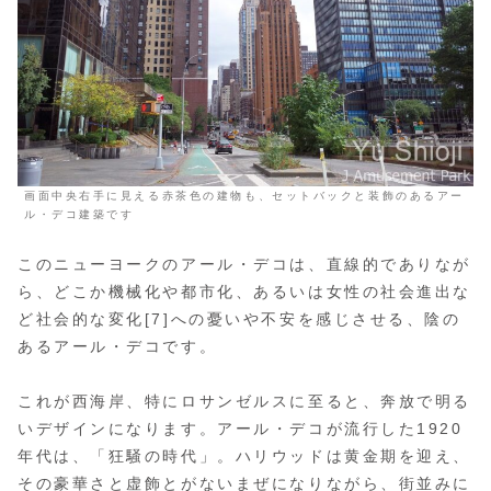
画面中央右手に見える赤茶色の建物も、セットバックと装飾のあるアー
ル・デコ建築です
このニューヨークのアール・デコは、直線的でありなが
ら、どこか機械化や都市化、あるいは女性の社会進出な
ど社会的な変化[7]への憂いや不安を感じさせる、陰の
あるアール・デコです。
これが西海岸、特にロサンゼルスに至ると、奔放で明る
いデザインになります。アール・デコが流行した1920
年代は、「狂騒の時代」。ハリウッドは黄金期を迎え、
その豪華さと虚飾とがないまぜになりながら、街並みに