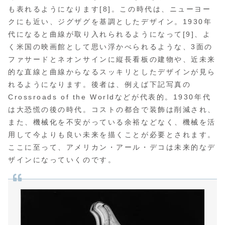
も表れるようになります[8]。この時代は、ニューヨー
クにも近い、ジグザグを基調としたデザイン。1930年
代になると曲線が取り入れられるようになって[9]、よ
く米国の映画館として思い浮かべられるような、3面の
ファサードとネオンサインに縦長看板の建物や、近未来
的な直線と曲線からなるスッキリとしたデザインが見ら
れるようになります。後者は、例えば下記写真の
Crossroads of the Worldなどが代表的。1930年代
は大恐慌の後の時代。コストの都合で装飾は削減され、
また、機械化を不安がっている余裕などなく、機械を活
用して今よりも良い未来を描くことが必要とされます。
ここに至って、アメリカン・アール・デコは未来的なデ
ザインになっていくのです。