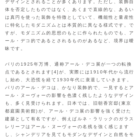
デザインとされることが多くあります。ただし、装飾自
体を否定したものではなく、あくまで直線的な、あるい
は真円を使った装飾を特徴としていて、機能性と量産性
に特化したモダニズムとは本質的に異なる様式です。で
すが、モダニズム的思想のもとに作られたものでも、ア
ール・デコ的であるとされるものがあるなど、境界は曖
昧です。
パリの1925年万博、通称アール・デコ展が一つの転換
点であるとされます[4]が、実際には1910年代から流行
し始め、大恐慌を経て1930年代に衰退していきます。
パリのアール・デコは、かなり装飾的で、一見するとア
ール・ヌーヴォーの影響を色濃く残したようなデザイン
も、多く見受けられます。日本では、旧朝香宮邸(東京
都庭園美術館)が、アール・デコ展の影響を強く受けた
建築として有名ですが、例えばルネ・ラリックのガラス
レリーフはアール・ヌーヴォーの名残を強く感じます
し、シャンデリアを見てもモダンなデザインと自然をモ