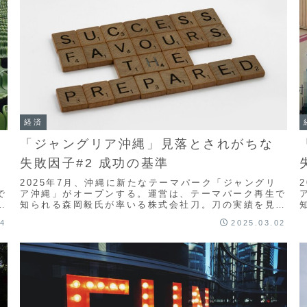
経済
「ジャングリア沖縄」見落とされがちな
失敗因子#2 成功の基準
2025年7月、沖縄に新たなテーマパーク「ジャングリ
で
ア沖縄」がオープンする。運営は、テーマパーク再生で
る
知られる森岡毅氏が率いる株式会社刀。刀の実績を見る
し
と、失敗の要素が無い事業のようにも思えるが、落とし
04
2025.03.02
穴はないのか。今回は、パーク成否の基準を考える。