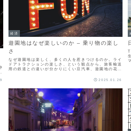
経済
遊園地はなぜ楽しいのか – 乗り物の楽し
さ
なぜ遊園地は楽しく、多くの人を惹きつけるのか。ライ
ドアトラクションの楽しさ、という観点から、旅客輸送
沖
用の鉄道との違いが分かりにくい豆汽車、遊園地の花形
お
であるローラーコースターの2種について、その魅力の
ま
本質を考えます。
19
2025.01.26
点