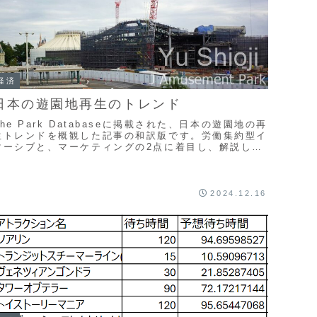
経済
日本の遊園地再生のトレンド
The Park Databaseに掲載された、日本の遊園地の再
生トレンドを概観した記事の和訳版です。労働集約型イ
マーシブと、マーケティングの2点に着目し、解説して
います。ただし、海外向けの記事のため、詳しい分析は
行わず、概論に留めています。
2024.12.16