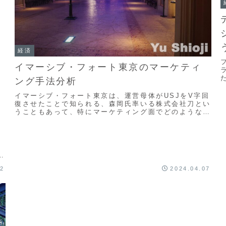
経済
イマーシブ・フォート東京のマーケティ
ング手法分析
イマーシブ・フォート東京は、運営母体がUSJをV字回
復させたことで知られる、森岡氏率いる株式会社刀とい
うこともあって、特にマーケティング面でどのような取
り組みがされているのか、興味を持たれるところだと思
います。パークは思うように集客ができていない可能性
が高く、このため、様々な手法が見える形で表出してい
ら
ますのでて、なぜ、どのような手法が用いられているの
か、分析していきたいと思います。
な
ン
12
2024.04.07