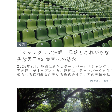
経済
「ジャングリア沖縄」見落とされがちな
失敗因子#3 集客への懸念
2025年7月、沖縄に新たなテーマパーク「ジャングリ
ア沖縄」がオープンする。運営は、テーマパーク再生
知られる森岡毅氏が率いる株式会社刀。刀の実績を見
と、失敗の要素が無い事業のようにも思えるが、落と
2025.03.
穴はないのか。今回は、集客の懸念点を考える。