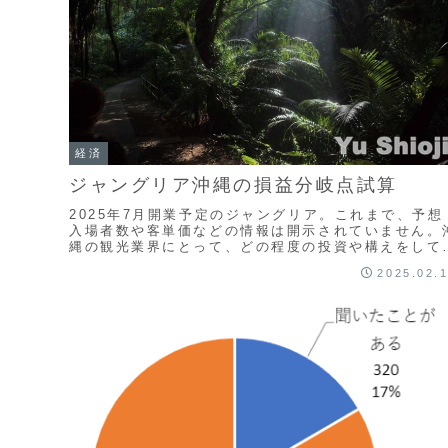
経済
ジャングリア沖縄の損益分岐点試算
2025年7月開業予定のジャングリア。これまで、予想
入場者数や客単価などの情報は開示されていません。
縄の観光業界にとって、どの程度の投資や構えをして
くべきなのか、何らかの基準が必要であると考えられ
2025.02.
す。そこで、公表されているデータを基に、損益分岐
の試算を行いました。