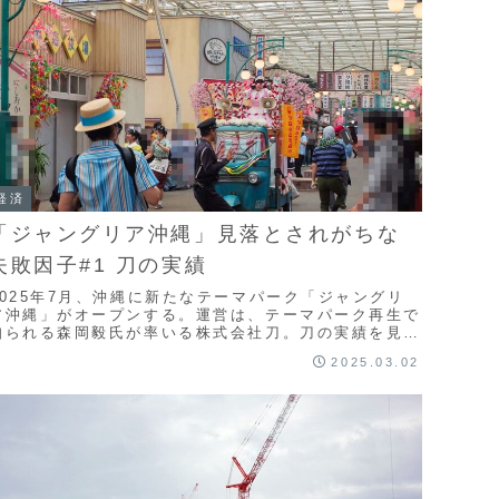
経済
「ジャングリア沖縄」見落とされがちな
失敗因子#1 刀の実績
2025年7月、沖縄に新たなテーマパーク「ジャングリ
ア沖縄」がオープンする。運営は、テーマパーク再生で
知られる森岡毅氏が率いる株式会社刀。刀の実績を見る
と、失敗の要素が無い事業のようにも思えるが、落とし
2025.03.02
穴はないのか。刀のこれまでの実績を確認していく。