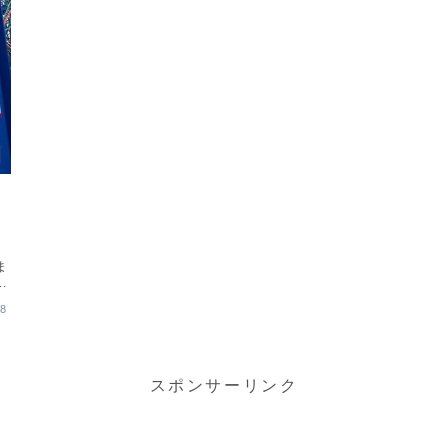
こ
ま
ん
が
18
スポンサーリンク