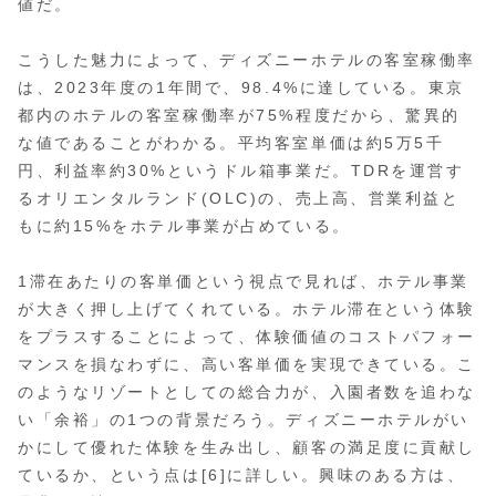
値だ。
こうした魅力によって、ディズニーホテルの客室稼働率
は、2023年度の1年間で、98.4%に達している。東京
都内のホテルの客室稼働率が75%程度だから、驚異的
な値であることがわかる。平均客室単価は約5万5千
円、利益率約30%というドル箱事業だ。TDRを運営す
るオリエンタルランド(OLC)の、売上高、営業利益と
もに約15%をホテル事業が占めている。
1滞在あたりの客単価という視点で見れば、ホテル事業
が大きく押し上げてくれている。ホテル滞在という体験
をプラスすることによって、体験価値のコストパフォー
マンスを損なわずに、高い客単価を実現できている。こ
のようなリゾートとしての総合力が、入園者数を追わな
い「余裕」の1つの背景だろう。ディズニーホテルがい
かにして優れた体験を生み出し、顧客の満足度に貢献し
ているか、という点は[6]に詳しい。興味のある方は、