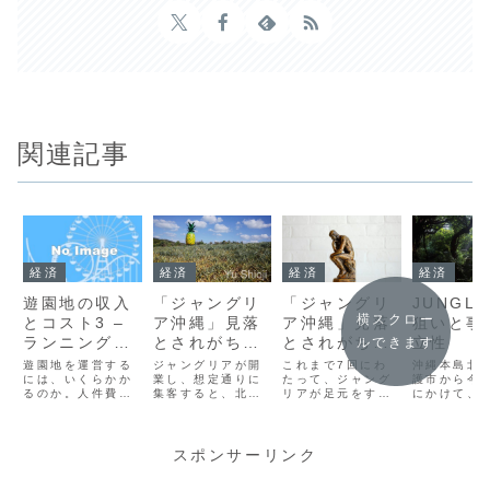
関連記事
経済
経済
経済
経済
遊園地の収入
「ジャングリ
「ジャングリ
JUNGLI
横スクロー
とコスト3 –
ア沖縄」見落
ア沖縄」見落
狙いと事
ランニングコ
とされがちな
とされがちな
立性
ルできます
スト
失敗因子#6
失敗因子#8
遊園地を運営する
ジャングリアが開
これまで7回にわ
沖縄本島北
には、いくらかか
周辺観光施設
業し、想定通りに
どうすべきだ
たって、ジャング
護市から今
るのか。人件費、
集客すると、北部
リアが足元をすく
にかけて、2
への影響
ったのか
メンテナンス費
の人の流れが一変
われるとすれば、
年開業が発
用、エネルギー費
する。地域に対し
どのようなポイン
ているテー
等々を個別に、思
てどのような影響
トがあるのかを考
ク
考実験的に細かく
が予想されるの
えてきた。最終回
「JUNGLI
スポンサーリンク
計算しています。
か。また、ジャン
の今回は、足元を
現地調査も
遊園地は労働集約
グリアの開業によ
すくわれる可能性
て、事業に