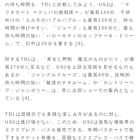
の待ち時間を、TDLと比較してみよう。USJは、「マ
リオカート 〜クッパの挑戦状〜」が最長140分、子供
向けの「エルモのバブルバブル」も最長110分と、待ち
時間が伸びやすい。「ジョーズ」も最長100分だ。最も
待ち時間の短い「ハローキティのカップケーキ・ドリー
ム」で、日中は20分を要する [3]。
対するTDLは、「美女と野獣 魔法のものがたり」が最
長170分に至るなど、USJを上回る混雑を見せるものも
あるが、「ジャングルクルーズ」は最長40分。比較的
待ち時間の短い「魅惑のチキルーム」や「カントリーベ
ア・ジャンボリー」は、常に次回ショーでの案内となっ
ている [4]。
TDLは混雑日でも多様な楽しみ方があるのに対し、
USJは逃げ場がない。このため、USJは強気な価格帯の
エクスプレス・パスを販売できる。年間パスポートで低
下するチケット単価を、高額なエクスプレス・パスで補