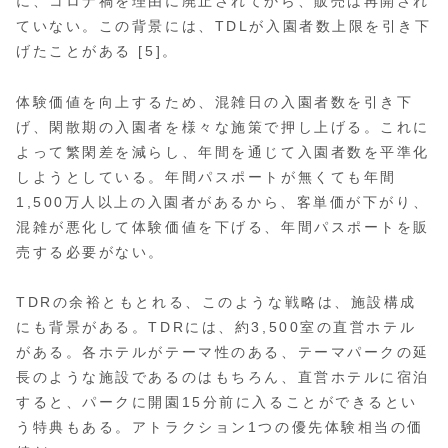
に、コロナ禍を理由に廃止されてから、販売は再開され
ていない。この背景には、TDLが入園者数上限を引き下
げたことがある [5]。
体験価値を向上するため、混雑日の入園者数を引き下
げ、閑散期の入園者を様々な施策で押し上げる。これに
よって繁閑差を減らし、年間を通じて入園者数を平準化
しようとしている。年間パスポートが無くても年間
1,500万人以上の入園者があるから、客単価が下がり、
混雑が悪化して体験価値を下げる、年間パスポートを販
売する必要がない。
TDRの余裕ともとれる、このような戦略は、施設構成
にも背景がある。TDRには、約3,500室の直営ホテル
がある。各ホテルがテーマ性のある、テーマパークの延
長のような施設であるのはもちろん、直営ホテルに宿泊
すると、パークに開園15分前に入ることができるとい
う特典もある。アトラクション1つの優先体験相当の価