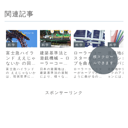
関連記事
科学
科学
科学
科学
富士急ハイラ
建築基準法と
ローラーコー
遊園地の
横スクロー
ンド ええじゃ
遊戯機械 – ロ
スターがカー
ラクショ
ないか の回転
ーラーコース
ブを曲がる方
キャパシ
ルできます
角度範囲とそ
ター設置の工
法
設計
富士急ハイランド
日本の遊園地は、
ローラーコースタ
遊園地やテ
の理由を考え
の ええじゃないか
夫
建築基準法の規制
ーがカーブでどの
ークのアト
は、現状世界に3
により、様々な制
ように曲がるの
ョンには、
る
機しかない、制御
約を受けます。中
か、イメージでき
制約があり
型4次元コースタ
でも、海外製の小
ますか? 実は、カ
特に、キャ
ーの1つです。こ
型コースターは、
ーブでの車輪の動
ィという視
こでは、そのメカ
設置に一工夫必要
きはそう簡単では
ると、遊園
スポンサーリンク
ニズムと、座席回
な場合がありま
ありません。どの
トラクショ
転とエレメント配
す。そうしたコー
ように複雑で、ど
にも、キャ
置が現在の形にな
スターが、どのよ
のような工夫がさ
ィの分散に
っている理由を、
うな工夫で設置さ
れているのか、詳
制約がかか
Arrow
れているのか、法
しく解説していま
ることがわ
Dynamics社によ
規条文を紐解きな
す。
す。ここで
る特許を解読しな
がら考えます。
般的な遊園
がら追っていきま
いて、どの
す。
制約がある