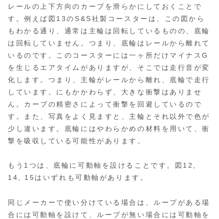
レールの上下方向のカーブを滑らかにしておくことで
す。例えば図13のS&S社製コースターは、この図から
もわかる通り、通常は主輪は回転しているものの、底輪
は回転していません。つまり、底輪はレールから離れて
いるのです。このコースターには一ヶ所だけマイナスG
を生じるエアタイムがありますが、そこでは走行音が変
化します。つまり、主輪がレールから離れ、底輪で走行
しています。にもかかわらず、大きな衝撃はありませ
ん。カーブの精密さによって衝撃を回避しているので
す。また、写真をよく見ますと、主輪とそれ以外で色が
少し違います。底輪にはやわらかめの材料を用いて、衝
撃を吸収している可能性があります。
もう1つは、底輪に可動軸を設けることです。図12,
14, 15はいずれも可動軸があります。
同じメーカーで使い分けている場合は、ループがある場
合には可動軸を設けて、ループが無い場合には可動軸を