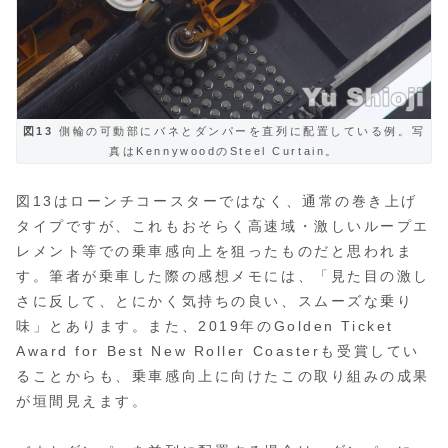
図13
側輪の可動部にバネとダンパーを直列に配置している例。写
真はKennywoodのSteel Curtain。
図13はローンチコースターではなく、通常の巻き上げ
タイプですが、これもおそらく高速域・激しいループエ
レメント等での乗車感向上を狙ったものだと思われま
す。筆者が乗車した際の感想メモには、「見た目の激し
さに反して、とにかく気持ちの良い、スムーズな乗り
味」とあります。また、2019年のGolden Ticket
Award for Best New Roller Coasterも受賞してい
ることからも、乗車感向上に向けたこの取り組みの成果
が垣間見えます。