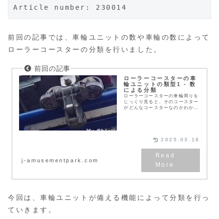
Article number: 230014
前回の記事では、車輪ユニットの数や車輪の数によって
ローラーコースターの分類を行いました。
ローラーコースターの車
輪ユニットの類型1 - 数
による分類
ローラーコースターの車輪周りを
じっくり見ると、そのコースター
がどんなコースターなのかわかり
ます。どの程度のカーブやひねり
があるのか。そもそもカーブがあ
るのかどうか。車両が浮き上がる
ことはあるのか。などなど。この
記事では、車輪ユニットの数や車
2025.03.16
輪数からコースターを考えていま
す。
j-amusementpark.com
今回は、車輪ユニットが備える機能によって分類を行っ
ていきます。