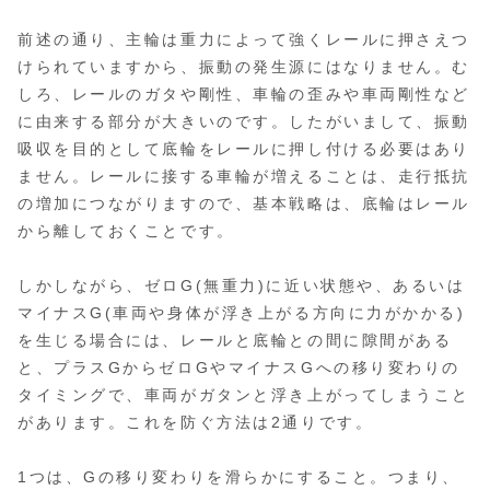
前述の通り、主輪は重力によって強くレールに押さえつ
けられていますから、振動の発生源にはなりません。む
しろ、レールのガタや剛性、車輪の歪みや車両剛性など
に由来する部分が大きいのです。したがいまして、振動
吸収を目的として底輪をレールに押し付ける必要はあり
ません。レールに接する車輪が増えることは、走行抵抗
の増加につながりますので、基本戦略は、底輪はレール
から離しておくことです。
しかしながら、ゼロG(無重力)に近い状態や、あるいは
マイナスG(車両や身体が浮き上がる方向に力がかかる)
を生じる場合には、レールと底輪との間に隙間がある
と、プラスGからゼロGやマイナスGへの移り変わりの
タイミングで、車両がガタンと浮き上がってしまうこと
があります。これを防ぐ方法は2通りです。
1つは、Gの移り変わりを滑らかにすること。つまり、