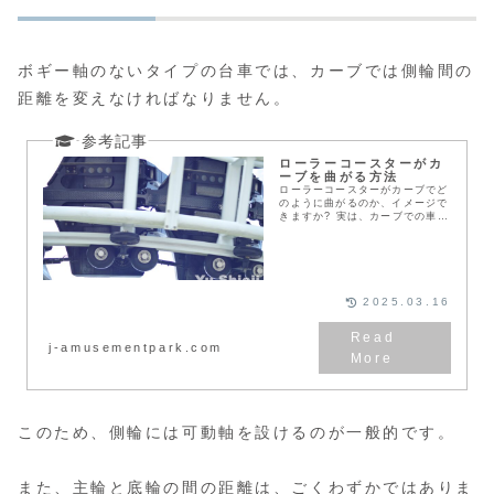
ボギー軸のないタイプの台車では、カーブでは側輪間の
距離を変えなければなりません。
ローラーコースターがカ
ーブを曲がる方法
ローラーコースターがカーブでど
のように曲がるのか、イメージで
きますか? 実は、カーブでの車輪
の動きはそう簡単ではありませ
ん。どのように複雑で、どのよう
な工夫がされているのか、詳しく
解説しています。
2025.03.16
j-amusementpark.com
このため、側輪には可動軸を設けるのが一般的です。
また、主輪と底輪の間の距離は、ごくわずかではありま