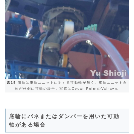
図15
側輪は車輪ユニットに対する可動軸が無く、車輪ユニット自
体が外側に可動の場合。写真はCedar PointのValravn.
底輪にバネまたはダンパーを用いた可動
軸がある場合