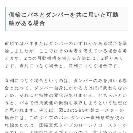
側輪にバネとダンパーを共に用いた可動
軸がある場合
前項ではバネまたはダンパーのいずれかがある場合を議
論しましたが、ここではその両者を備えている場合を考
えます。2つの可動機構を備える方法には、2通りあり
ます。直列につなぐ場合と、並列につなぐ場合です。
直列につなぐ場合というのは、ダンパーのみを用いる場
合と比べて、ダンパー自身にかかる力はほぼ変わらない
ため、それほど特性の変化がありません。どちらかとい
うと、バネで低周波側の振動を吸収しようという思想だ
と思われます。例えば、図13のS&S社製コースターの
場合には、このタイプのバネ‐ダンパー直列形式が使わ
れ始めたのは、圧縮空気タイプのローンチコースターか
らでした。圧縮空気タイプというのは、富士急ハイラン