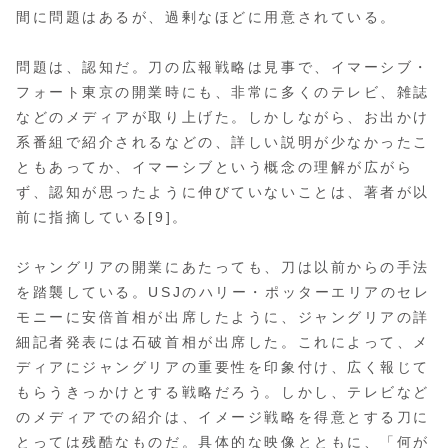
間に問題はあるが、過剰なほどに用意されている。
問題は、認知だ。刀の広報戦略は見事で、イマーシブ・
フォート東京の開業時にも、非常に多くのテレビ、雑誌
などのメディアが取り上げた。しかしながら、お出かけ
系番組で紹介されるなどの、詳しい説明が少なかったこ
ともあってか、イマーシブという概念の理解が広がら
ず、認知が思ったように伸びていないことは、著者が以
前に指摘している[9]。
ジャングリアの開業にあたっても、刀は以前からの手法
を踏襲している。USJのハリー・ポッターエリアのセレ
モニーに安倍首相が出席したように、ジャングリアの詳
細記者発表には石破首相が出席した。これによって、メ
ディアにジャングリアの重要性を印象付け、広く報じて
もらうきっかけとする戦略だろう。しかし、テレビなど
のメディアでの紹介は、イメージ戦略を得意とする刀に
とっては残酷なものだ。具体的な映像とともに、「何が