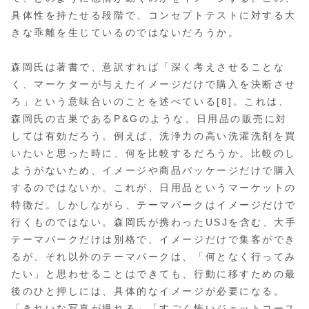
具体性を持たせる段階で、コンセプトテストに対する大
きな乖離を生じているのではないだろうか。
森岡氏は著書で、意訳すれば「深く考えさせることな
く、マーケターが与えたイメージだけで購入を決断させ
ろ」という意味合いのことを述べている[8]。これは、
森岡氏の古巣であるP&Gのような、日用品の販売に対
しては有効だろう。例えば、洗浄力の高い洗濯洗剤を買
いたいと思った時に、何を比較するだろうか。比較のし
ようがないため、イメージや商品パッケージだけで購入
するのではないか。これが、日用品というマーケットの
特徴だ。しかしながら、テーマパークはイメージだけで
行くものではない。森岡氏が携わったUSJを含む、大手
テーマパークだけは別格で、イメージだけで集客ができ
るが、それ以外のテーマパークは、「何となく行ってみ
たい」と思わせることはできても、行動に移すための最
後のひと押しには、具体的なイメージが必要になる。
「きれいな写真が撮れる」「すごく怖いジェットコース