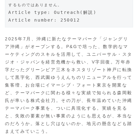
するものではありません。
Article type: 
Outreach(解説)
Article number: 250012
2025年7月、沖縄に新たなテーマパーク「ジャングリ
ア沖縄」がオープンする。P&Gで培った、数学的なマ
ーケティングのスキルを活用して、ユニバーサル・スタ
ジオ・ジャパンを経営危機から救い、V字回復。万年赤
字だったグリーンピア三木をネスタリゾート神戸に転換
して黒字化、西武園ゆうえんちのリニューアルを行って
集客増、お台場にイマーシブ・フォート東京を開業な
ど、テーマパークに関わる様々な実績で知られる森岡毅
氏が率いる株式会社刀。その刀が、長年温めていた沖縄
テーマパーク事業を、ついに具現化する。実績を見る
と、失敗の要素が無い事業のようにも思えるが、本当な
のだろうか。落とし穴はないのか、地元の懸念なども踏
まえてみていこう。