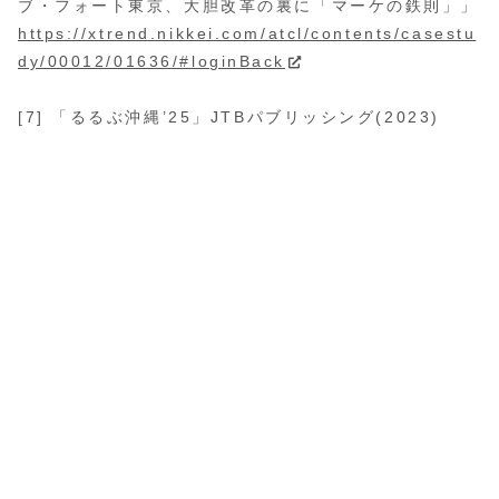
ブ・フォート東京、大胆改革の裏に「マーケの鉄則」」
https://xtrend.nikkei.com/atcl/contents/casestu
dy/00012/01636/#loginBack
[7] 「るるぶ沖縄’25」JTBパブリッシング(2023)