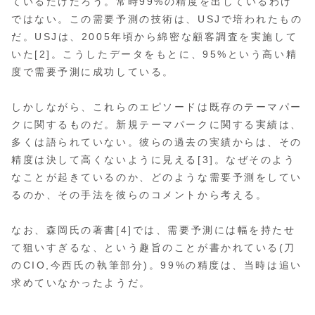
ているだけだろう。常時99%の精度を出しているわけ
ではない。この需要予測の技術は、USJで培われたもの
だ。USJは、2005年頃から綿密な顧客調査を実施して
いた[2]。こうしたデータをもとに、95%という高い精
度で需要予測に成功している。
しかしながら、これらのエピソードは既存のテーマパー
クに関するものだ。新規テーマパークに関する実績は、
多くは語られていない。彼らの過去の実績からは、その
精度は決して高くないように見える[3]。なぜそのよう
なことが起きているのか、どのような需要予測をしてい
るのか、その手法を彼らのコメントから考える。
なお、森岡氏の著書[4]では、需要予測には幅を持たせ
て狙いすぎるな、という趣旨のことが書かれている(刀
のCIO,今西氏の執筆部分)。99%の精度は、当時は追い
求めていなかったようだ。