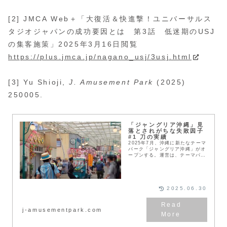
[2] JMCA Web＋「大復活＆快進撃！ユニバーサルス
タジオジャパンの成功要因とは 第3話 低迷期のUSJ
の集客施策」2025年3月16日閲覧
https://plus.jmca.jp/nagano_usj/3usj.html
[3] Yu Shioji,
J. Amusement Park
(2025)
250005.
「ジャングリア沖縄」見
落とされがちな失敗因子
#1 刀の実績
2025年7月、沖縄に新たなテーマ
パーク「ジャングリア沖縄」がオ
ープンする。運営は、テーマパー
ク再生で知られる森岡毅氏が率い
る株式会社刀。刀の実績を見る
と、失敗の要素が無い事業のよう
にも思えるが、落とし穴はないの
か。刀のこれまでの実績を確認し
2025.06.30
ていく。
j-amusementpark.com