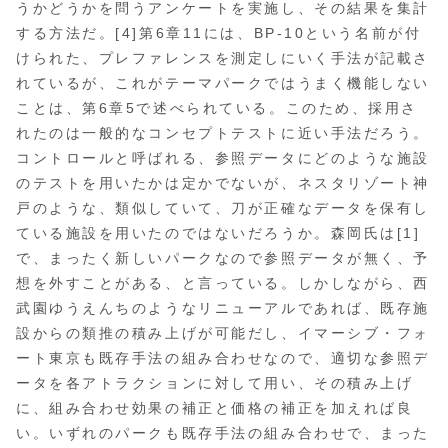
うかどうかを問うアンケートを実施し、その結果を集計
する方法だ。[4]第6章11には、BP-10という名前が付
けられた、プレファレンスを測定しにいく手法が記載さ
れているが、これがテーマパークではうまく機能しない
ことは、第6章5で述べられている。このため、採用さ
れたのは一般的なコンセプトテストに近い手法だろう。
コントロールと呼ばれる、参照データにどのような施設
のテストを用いたかは定かでないが、ネスタリゾート神
戸のような、類似していて、刀が正確なデータを保有し
ている施設を用いたのではないだろうか。森岡氏は[1]
で、まったく新しいパークなので参照データが無く、予
想を外すことがある、と言っている。しかしながら、西
武園ゆうえんちのようなリニューアルであれば、既存施
設からの類推の積み上げが可能だし、イマーシブ・フォ
ート東京も既存手法の組み合わせなので、適切な参照デ
ータを各アトラクションに対して用い、その積み上げ
に、組み合わせ効果の補正と価格の補正を加えれば良
い。いずれのパークも既存手法の組み合わせで、まった