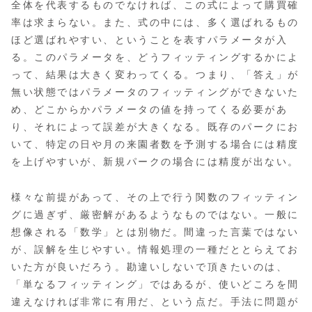
全体を代表するものでなければ、この式によって購買確
率は求まらない。また、式の中には、多く選ばれるもの
ほど選ばれやすい、ということを表すパラメータが入
る。このパラメータを、どうフィッティングするかによ
って、結果は大きく変わってくる。つまり、「答え」が
無い状態ではパラメータのフィッティングができないた
め、どこからかパラメータの値を持ってくる必要があ
り、それによって誤差が大きくなる。既存のパークにお
いて、特定の日や月の来園者数を予測する場合には精度
を上げやすいが、新規パークの場合には精度が出ない。
様々な前提があって、その上で行う関数のフィッティン
グに過ぎず、厳密解があるようなものではない。一般に
想像される「数学」とは別物だ。間違った言葉ではない
が、誤解を生じやすい。情報処理の一種だととらえてお
いた方が良いだろう。勘違いしないで頂きたいのは、
「単なるフィッティング」ではあるが、使いどころを間
違えなければ非常に有用だ、という点だ。手法に問題が